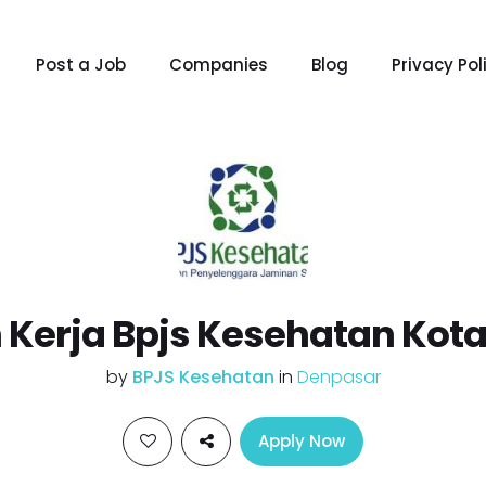
Post a Job
Companies
Blog
Privacy Pol
Kerja Bpjs Kesehatan Kot
by
BPJS Kesehatan
in
Denpasar
Apply Now