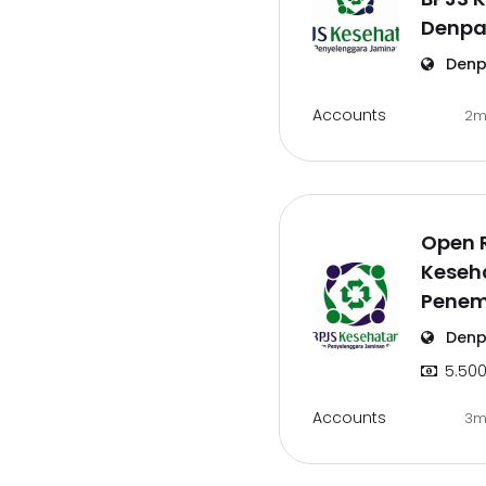
Denpa
Denp
Accounts
2m
Open R
Keseha
Penem
Denp
5.500
Accounts
3m