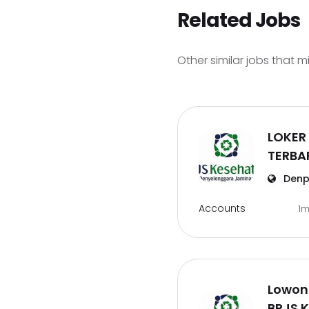
Related Jobs
Other similar jobs that m
LOKER
TERBA
Denp
Accounts
1
Lowon
BPJS 