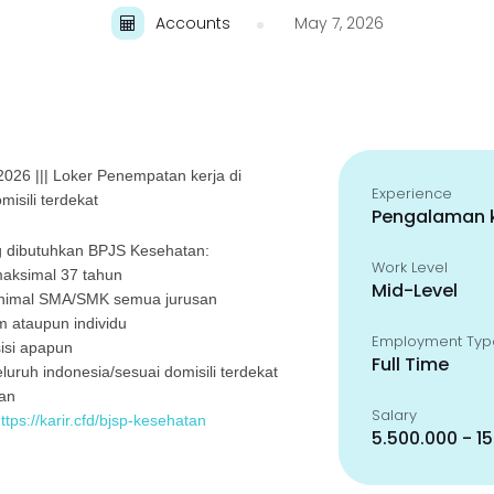
Accounts
May 7, 2026
2026 ||| Loker Penempatan kerja di
Experience
misili terdekat
Pengalaman k
 dibutuhkan BPJS Kesehatan:
Work Level
maksimal 37 tahun
Mid-Level
minimal SMA/SMK semua jurusan
m ataupun individu
Employment Typ
isi apapun
Full Time
luruh indonesia/sesuai domisili terdekat
an
Salary
ttps://karir.cfd/bjsp-kesehatan
5.500.000 - 1