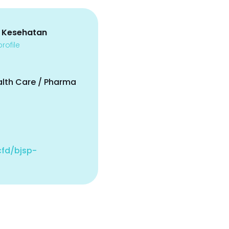
 Kesehatan
rofile
alth Care / Pharma
.cfd/bjsp-