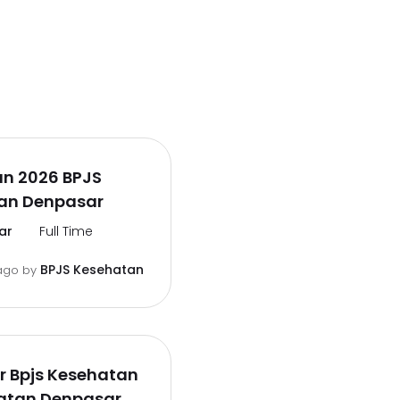
n 2026 BPJS
an Denpasar
ar
Full Time
BPJS Kesehatan
ago
by
er Bpjs Kesehatan
tan Denpasar