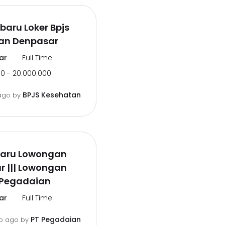
rbaru Loker Bpjs
an Denpasar
ar
Full Time
0 - 20.000.000
BPJS Kesehatan
ago
by
rbaru Lowongan
r ||| Lowongan
 Pegadaian
ar
Full Time
PT Pegadaian
o ago
by