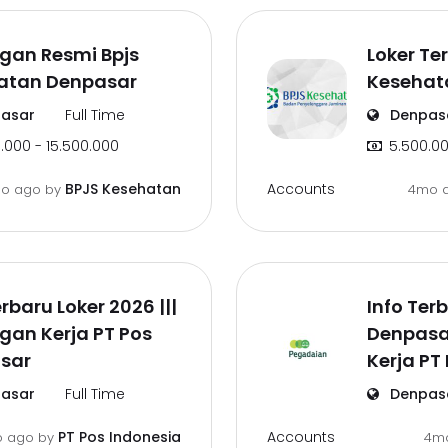
gan Resmi Bpjs
Loker Te
atan Denpasar
Kesehat
asar
Full Time
Denpas
.000 - 15.500.000
5.500.00
Accounts
BPJS Kesehatan
o ago
by
4mo 
erbaru Loker 2026 |||
Info Te
gan Kerja PT Pos
Denpasa
sar
Kerja PT
asar
Full Time
Denpas
Accounts
PT Pos Indonesia
o ago
by
4m