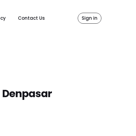
icy
Contact Us
Sign in
a Denpasar