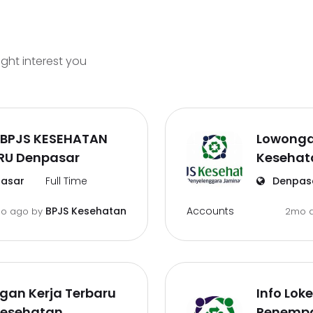
ight interest you
 BPJS KESEHATAN
Lowonga
RU Denpasar
Kesehat
asar
Full Time
Denpas
Accounts
BPJS Kesehatan
mo ago
by
2mo 
gan Kerja Terbaru
Info Lok
Kesehatan
Penempa