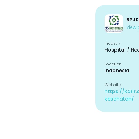
BPJS
View p
Industry
Hospital / He
Location
indonesia
Website
https://karir
kesehatan/