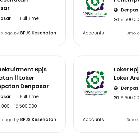
sar
Denpas
asar
Full Time
5.500.00
Accounts
BPJS Kesehatan
o ago
by
3mo 
ekruitment Bpjs
Loker Bp
tan || Loker
Loker Ar
patan Denpasar
Denpas
asar
Full Time
5.500.00
.000 - 15.500.000
Accounts
BPJS Kesehatan
o ago
by
3mo 