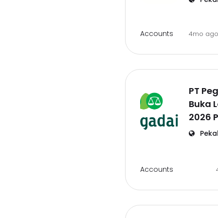
Accounts
4mo ag
PT Pe
Buka 
2026 
Peka
Accounts