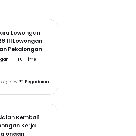
rbaru Lowongan
26 ||| Lowongan
an Pekalongan
ngan
Full Time
PT Pegadaian
o ago
by
daian Kembali
wongan Kerja
kalongan