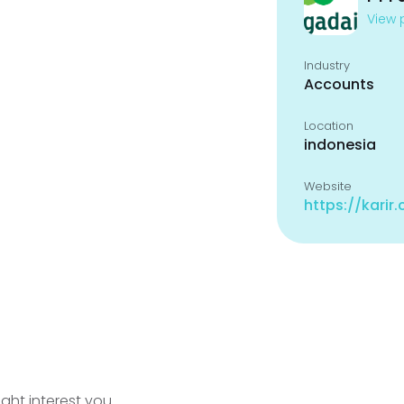
View p
Industry
Accounts
Location
indonesia
Website
https://karir
ight interest you