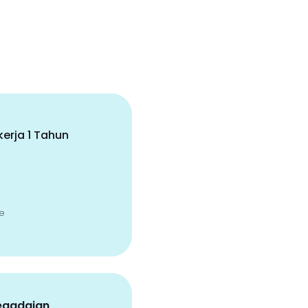
erja 1 Tahun
e
egadaian