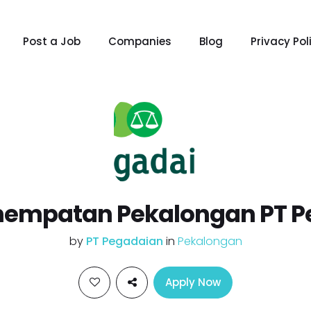
Post a Job
Companies
Blog
Privacy Pol
nempatan Pekalongan PT 
by
PT Pegadaian
in
Pekalongan
Apply Now