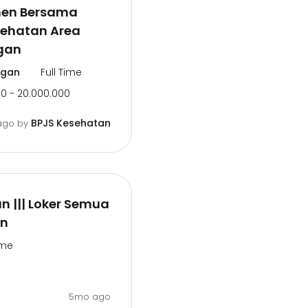
men Bersama
sehatan Area
gan
ngan
Full Time
0 - 20.000.000
BPJS Kesehatan
ago
by
n ||| Loker Semua
an
ime
5mo ago