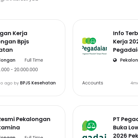
gan Kerja
Info Te
ongan Bpjs
Kerja 20
atan
Pegadai
longan
Full Time
Pekalo
.000 - 20.000.000
Accounts
BPJS Kesehatan
o ago
by
4m
 Resmi Pekalongan
PT Pega
rtamina
Buka Lo
2026 Pe
longan
Full Time