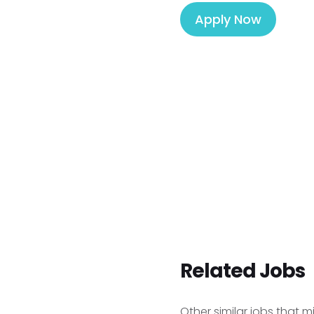
Apply Now
Related Jobs
Other similar jobs that m