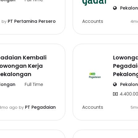
Pekalo
Accounts
PT Pertamina Persero
o
by
4m
gadaian Kembali
Lowonga
Lowongan Kerja
Pegadai
Pekalongan
Pekalon
longan
Full Time
Pekalo
4.400.00
Accounts
PT Pegadaian
4mo ago
by
5m