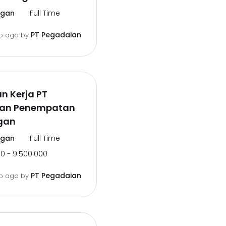
ngan
Full Time
PT Pegadaian
o ago
by
n Kerja PT
an Penempatan
gan
ngan
Full Time
0 - 9.500.000
PT Pegadaian
o ago
by