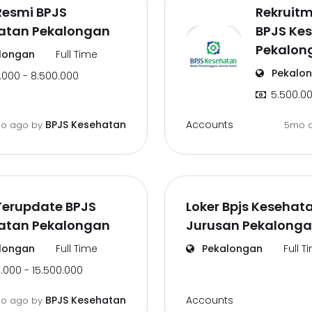
Resmi BPJS
Rekruit
atan Pekalongan
BPJS Ke
Pekalon
longan
Full Time
Pekalo
.000 - 8.500.000
5.500.00
Accounts
BPJS Kesehatan
o ago
by
5mo 
Terupdate BPJS
Loker Bpjs Kesehata
atan Pekalongan
Jurusan Pekalong
longan
Full Time
Pekalongan
Full T
.000 - 15.500.000
Accounts
BPJS Kesehatan
o ago
by