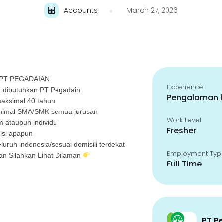
Accounts
March 27, 2026
PT PEGADAIAN
Experience
dibutuhkan PT Pegadain:
Pengalaman k
maksimal 40 tahun
minimal SMA/SMK semua jurusan
Work Level
m ataupun individu
Fresher
isi apapun
luruh indonesia/sesuai domisili terdekat
Employment Typ
an Silahkan Lihat Dilaman
Full Time
PT P