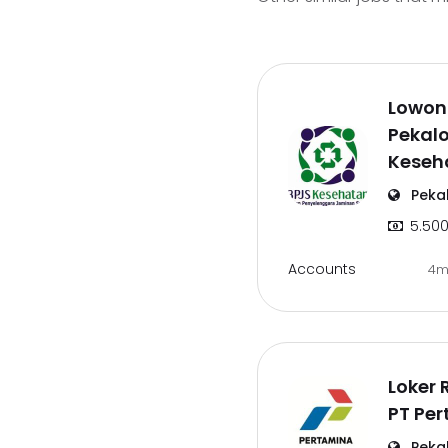
Lowon
Pekal
Keseh
Peka
5.500
Accounts
4m
Loker
PT Pe
Peka