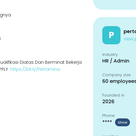
ngnya
pert
P
i
View p
Industry
HR / Admin
lifikasi Diatas Dan Berminat Bekerja
APPLY
https://bit.ly/Pertamina
Company size
60 employee
Founded in
2026
Phone
****
Show