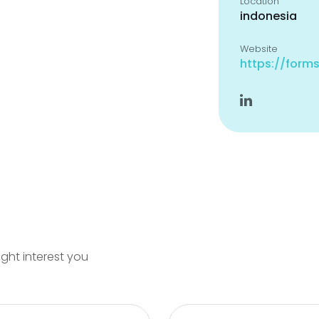
Location
indonesia
Website
https://for
ight interest you