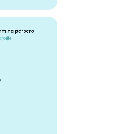
amina persero
rofile
s