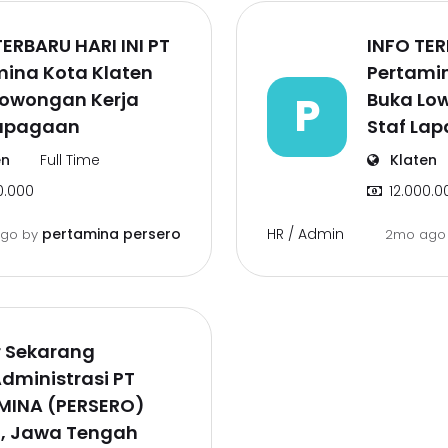
ERBARU HARI INI PT
INFO TER
mina Kota Klaten
Pertami
Lowongan Kerja
P
Buka Lo
Lapagaan
Staf La
en
Full Time
Klaten
0.000
12.000.0
HR / Admin
pertamina persero
ago
by
2mo ag
r Sekarang
dministrasi PT
MINA (PERSERO)
n, Jawa Tengah