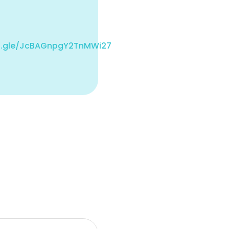
ms.gle/JcBAGnpgY2TnMWi27