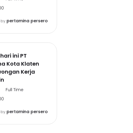
00
pertamina persero
o
by
ari ini PT
na Kota Klaten
wongan Kerja
in
Full Time
00
pertamina persero
o
by