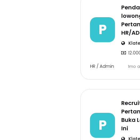
Penda
lowong
P
Perta
HR/AD
Klat
12.00
HR / Admin
1mo 
Recrui
Perta
P
Buka L
Ini
Klat