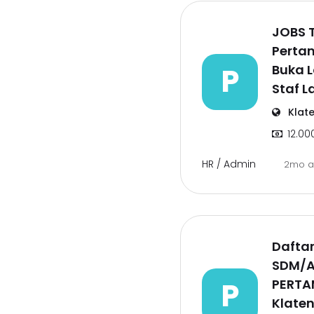
JOBS T
Perta
P
Buka 
Staf 
Klat
12.00
HR / Admin
2mo 
Dafta
SDM/A
P
PERTA
Klate