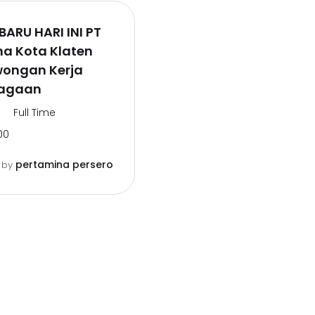
BARU HARI INI PT
na Kota Klaten
wongan Kerja
pagaan
Full Time
00
pertamina persero
o
by