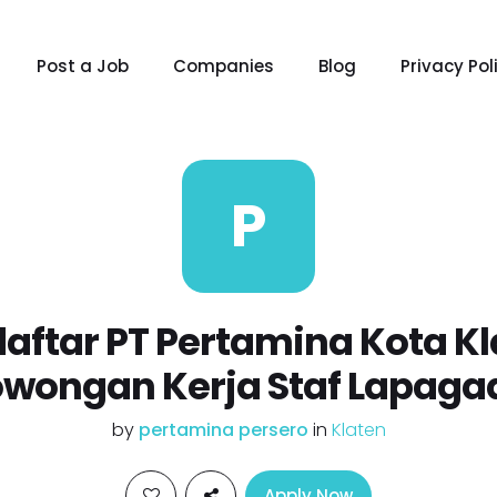
Post a Job
Companies
Blog
Privacy Pol
P
aftar PT Pertamina Kota K
owongan Kerja Staf Lapaga
by
pertamina persero
in
Klaten
Apply Now