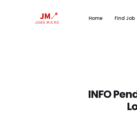
Home
Find Job
INFO Pend
L