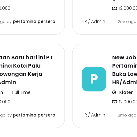
0.000
12.000.0
HR / Admin
pertamina persero
ago
by
2mo ag
aan Baru hari ini PT
New Job h
mina Kota Palu
Pertami
Lowongan Kerja
P
Buka Lo
Admin
HR/Adm
en
Full Time
Klaten
0.000
12.000.0
HR / Admin
pertamina persero
ago
by
2mo ag