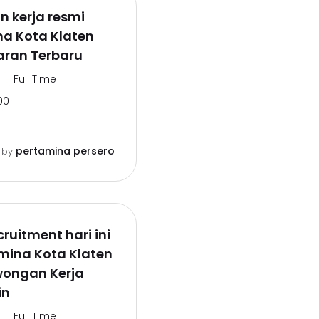
 kerja resmi
na Kota Klaten
aran Terbaru
Full Time
00
pertamina persero
o
by
ruitment hari ini
mina Kota Klaten
wongan Kerja
in
Full Time