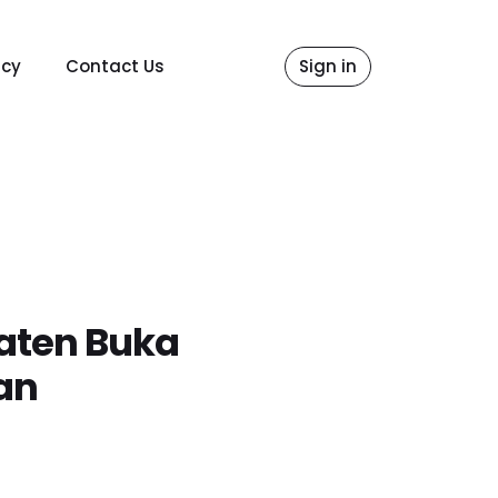
icy
Contact Us
Sign in
laten Buka
an