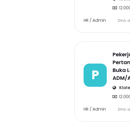
12.00
HR / Admin
2mo 
Pekerj
Perta
P
Buka 
ADM/
Klat
12.00
HR / Admin
2mo 