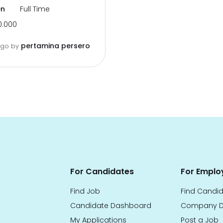
en
Full Time
0.000
pertamina persero
ago
by
For Candidates
For Emplo
Find Job
Find Candi
Candidate Dashboard
Company D
My Applications
Post a Job