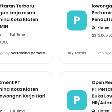
ftaran Terbaru
lowongan
an kerja resmi
Pertami
P
mina Kota Klaten
Pendaft
MIN
Klaten
en
Full Time
12.000.0
0.000
HR / Admin
pertamina persero
ago
by
1mo ag
tment PT
Open Rec
mina Kota Klaten
PT Perta
owongan Kerja Hari
P
Buka Lo
HR/Adm
en
Full Time
Klaten