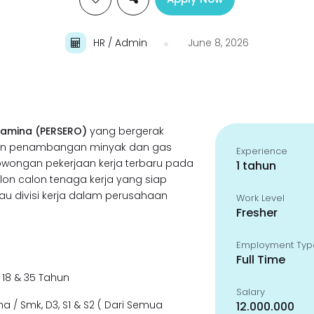
HR / Admin
June 8, 2026
tamina (PERSERO)
yang bergerak
an penambangan minyak dan gas
Experience
ongan pekerjaan kerja terbaru pada
1 tahun
alon calon tenaga kerja yang siap
atau divisi kerja dalam perusahaan
Work Level
Fresher
Employment Typ
Full Time
 18 & 35 Tahun
Salary
 / Smk, D3, S1 & S2 ( Dari Semua
12.000.000