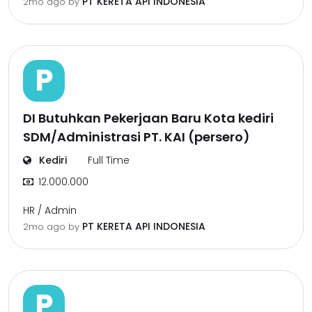
PT KERETA API INDONESIA
2mo ago
by
P
DI Butuhkan Pekerjaan Baru Kota kediri
SDM/Administrasi PT. KAI (persero)
Kediri
Full Time
12.000.000
HR / Admin
PT KERETA API INDONESIA
2mo ago
by
P