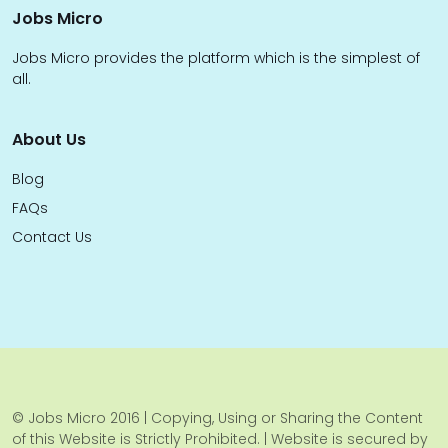
Jobs Micro
Jobs Micro provides the platform which is the simplest of
all.
About Us
Blog
FAQs
Contact Us
© Jobs Micro 2016 | Copying, Using or Sharing the Content
of this Website is Strictly Prohibited. | Website is secured by