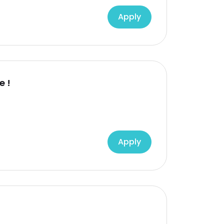
Apply
e !
Apply