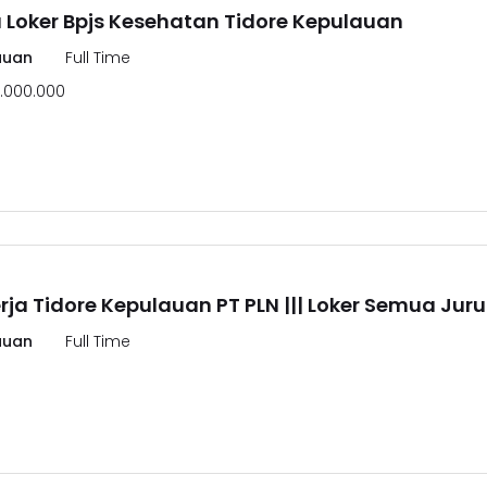
u Loker Bpjs Kesehatan Tidore Kepulauan
auan
Full Time
.000.000
ja Tidore Kepulauan PT PLN ||| Loker Semua Jur
auan
Full Time