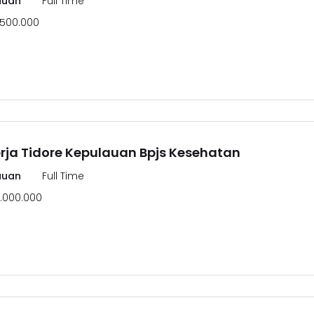
auan
Full Time
.500.000
ja Tidore Kepulauan Bpjs Kesehatan
auan
Full Time
.000.000