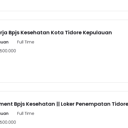
ja Bpjs Kesehatan Kota Tidore Kepulauan
auan
Full Time
.500.000
ment Bpjs Kesehatan || Loker Penempatan Tidor
auan
Full Time
.500.000