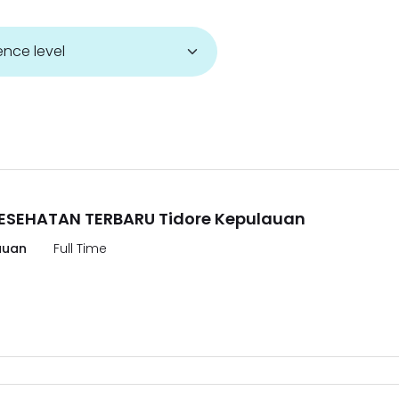
KESEHATAN TERBARU Tidore Kepulauan
auan
Full Time