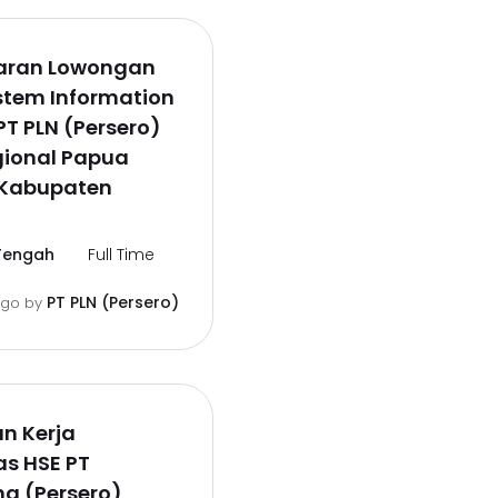
aran Lowongan
stem Information
PT PLN (Persero)
gional Papua
Kabupaten
Tengah
Full Time
PT PLN (Persero)
ago
by
n Kerja
s HSE PT
a (Persero)