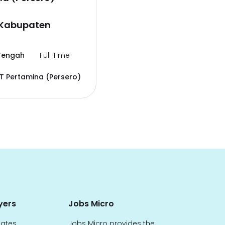
Kabupaten
Tengah
Full Time
T Pertamina (Persero)
yers
Jobs Micro
dates
Jobs Micro provides the