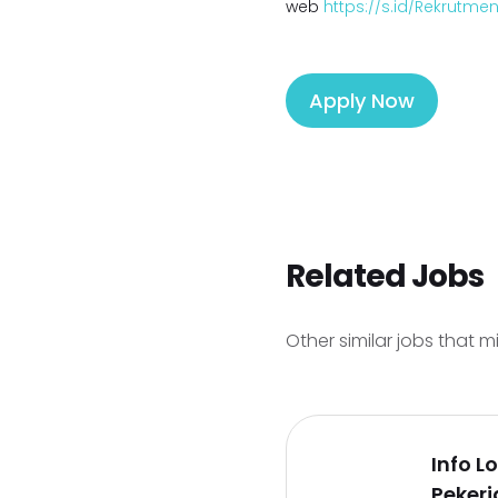
web
https://s.id/Rekrutm
Apply Now
Related Jobs
Other similar jobs that m
Info 
Pekerj