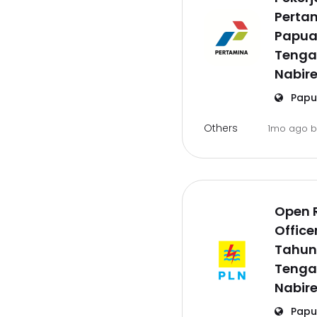
Pertam
Papu
Tenga
Nabir
Papu
Others
1mo ago
Open 
Office
Tahun
Tenga
Nabir
Papu