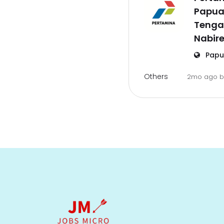
Papu
Tenga
Nabir
Papu
Others
2mo ago