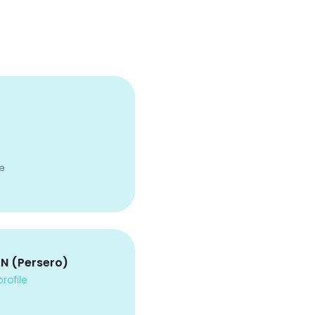
e
LN (Persero)
rofile