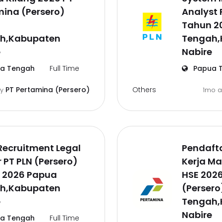
ina (Persero)
Analyst 
a
Tahun 2
h,Kabupaten
Tengah,
e
Nabire
a Tengah
Full Time
Papua 
Others
PT Pertamina (Persero)
by
1mo 
Recruitment Legal
Pendaft
r PT PLN (Persero)
Kerja M
 2026 Papua
HSE 202
h,Kabupaten
(Perser
e
Tengah,
Nabire
a Tengah
Full Time