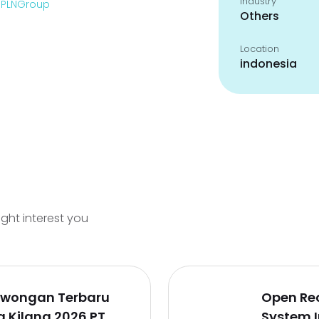
Industry
enPLNGroup
Others
Location
indonesia
ight interest you
Lowongan Terbaru
Open Re
a Kilang 2026 PT
System 