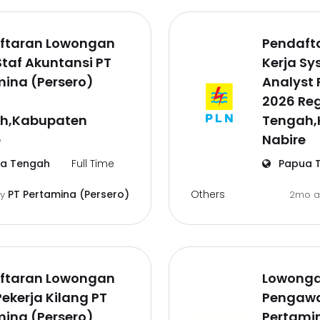
ftaran Lowongan
Pendaft
Staf Akuntansi PT
Kerja Sy
ina (Persero)
Analyst 
a
2026 Re
h,Kabupaten
Tengah,
e
Nabire
a Tengah
Full Time
Papua 
Others
PT Pertamina (Persero)
by
2mo 
ftaran Lowongan
Lowonga
Pekerja Kilang PT
Pengawa
ina (Persero)
Pertamin