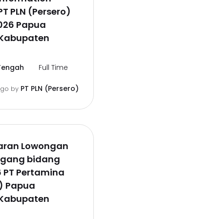
PT PLN (Persero)
026 Papua
Kabupaten
Tengah
Full Time
PT PLN (Persero)
ago
by
aran Lowongan
agang bidang
6 PT Pertamina
o) Papua
Kabupaten