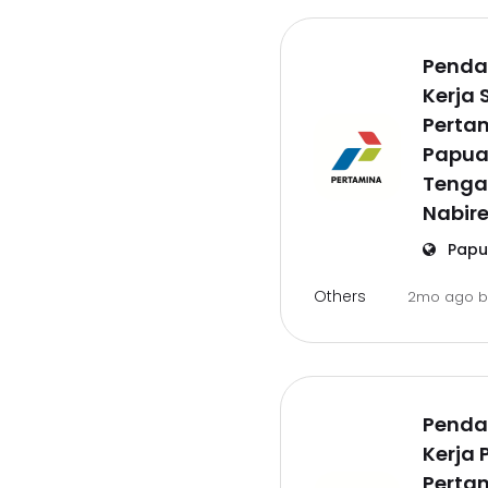
Penda
Kerja 
Pertam
Papu
Tenga
Nabir
Papu
Others
2mo ago
Penda
Kerja 
Pertam