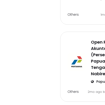
Others
1m
Open 
Akunt
(Perse
Papu
Tenga
Nabir
Papu
Others
2mo ago