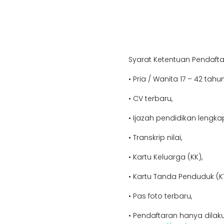
Syarat Ketentuan Pendafta
• Pria / Wanita 17 – 42 tahun
• CV terbaru,
• Ijazah pendidikan lengka
• Transkrip nilai,
• Kartu Keluarga (KK),
• Kartu Tanda Penduduk (KT
• Pas foto terbaru,
• Pendaftaran hanya dilaku