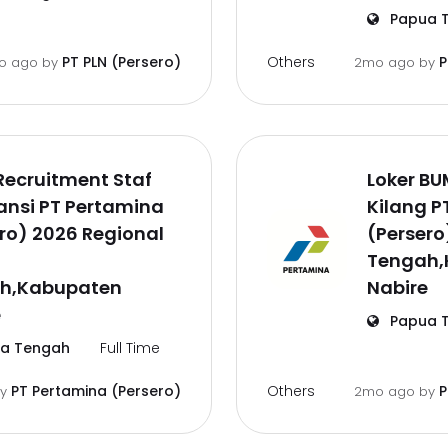
Papua 
Others
PT PLN (Persero)
P
o ago
by
2mo ago
by
Recruitment Staf
Loker BU
ansi PT Pertamina
Kilang P
ro) 2026 Regional
(Perser
a
Tengah,
h,Kabupaten
Nabire
e
Papua 
a Tengah
Full Time
Others
PT Pertamina (Persero)
P
by
2mo ago
by