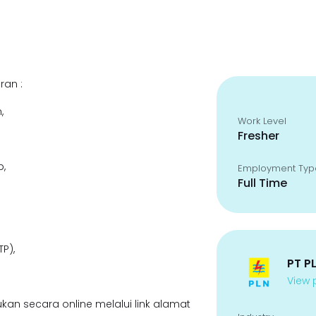
ran :
,
Work Level
Fresher
p,
Employment Typ
Full Time
P),
PT P
View p
kan secara online melalui link alamat