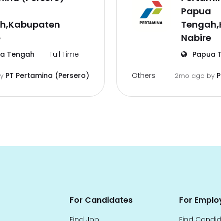
a
Papua
h,Kabupaten
Tengah,
e
Nabire
a Tengah
Full Time
Papua 
Others
PT Pertamina (Persero)
P
by
2mo ago
by
For Candidates
For Emplo
Find Job
Find Candi