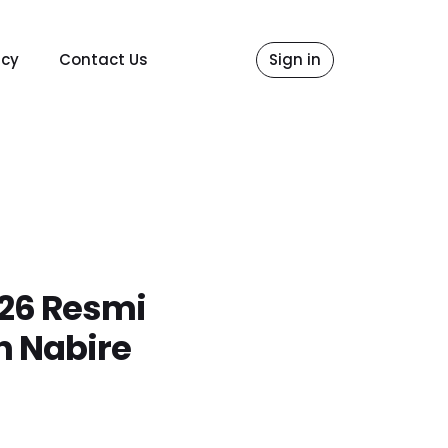
icy
Contact Us
Sign in
026 Resmi
 Nabire