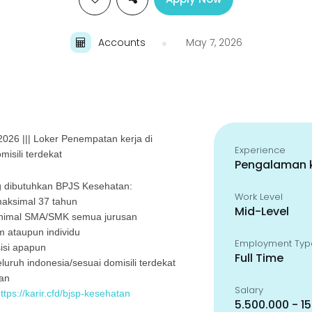
Accounts
May 7, 2026
2026 ||| Loker Penempatan kerja di
Experience
misili terdekat
Pengalaman k
 dibutuhkan BPJS Kesehatan:
Work Level
maksimal 37 tahun
Mid-Level
minimal SMA/SMK semua jurusan
m ataupun individu
Employment Typ
isi apapun
Full Time
luruh indonesia/sesuai domisili terdekat
an
Salary
ttps://karir.cfd/bjsp-kesehatan
5.500.000 - 1