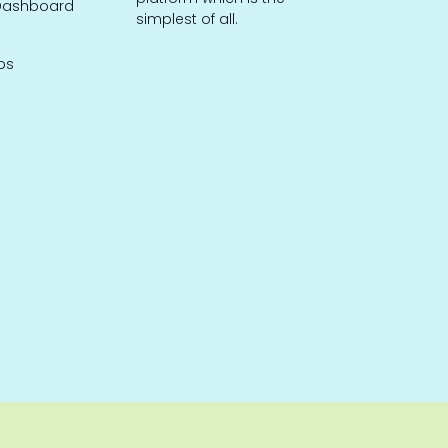
ashboard
simplest of all.
bs