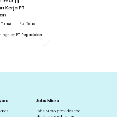
Timur |||
n Kerja PT
an
 Timur
Full Time
PT Pegadaian
o ago
by
yers
Jobs Micro
dates
Jobs Micro provides the
platform which is the