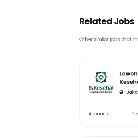
Related Jobs
Other similar jobs that m
Lowon
Keseh
Jakar
Accounts
2m