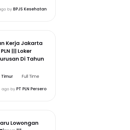
BPJS Kesehatan
ago
by
n Kerja Jakarta
PLN ||| Loker
urusan Di Tahun
 Timur
Full Time
PT PLN Persero
 ago
by
rbaru Lowongan