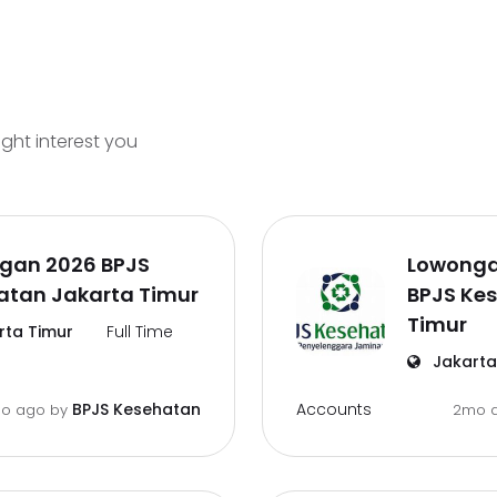
ight interest you
gan 2026 BPJS
Lowonga
atan Jakarta Timur
BPJS Ke
Timur
ta Timur
Full Time
Jakarta
Accounts
BPJS Kesehatan
o ago
by
2mo 