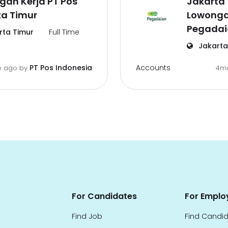
gan Kerja PT Pos
Jakarta 
ta Timur
Lowonga
Pegadai
ta Timur
Full Time
Jakarta
Accounts
PT Pos Indonesia
o ago
by
4m
For Candidates
For Emplo
Find Job
Find Candi