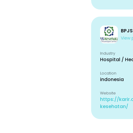
BPJS
View p
Industry
Hospital / He
Location
indonesia
Website
https://karir
kesehatan/