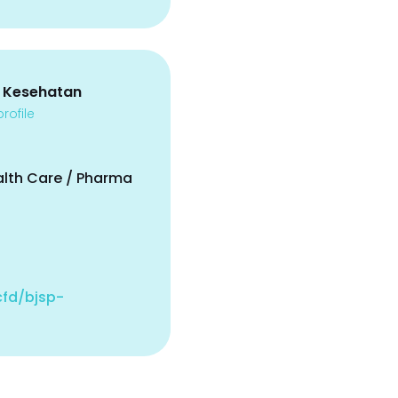
 Kesehatan
rofile
alth Care / Pharma
.cfd/bjsp-