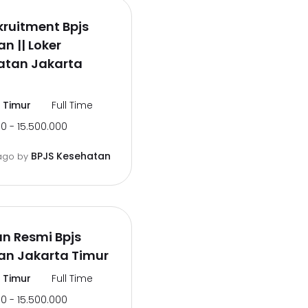
ruitment Bpjs
n || Loker
tan Jakarta
 Timur
Full Time
0 - 15.500.000
BPJS Kesehatan
ago
by
n Resmi Bpjs
an Jakarta Timur
 Timur
Full Time
0 - 15.500.000