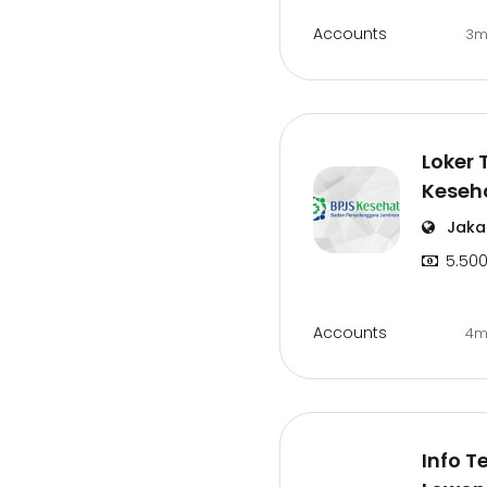
Accounts
3m
Loker 
Keseh
Jakar
5.500
Accounts
4m
Info T