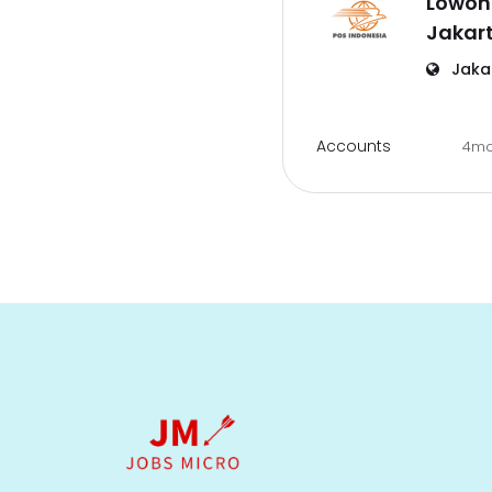
Lowon
Jakar
Jakar
Accounts
4m