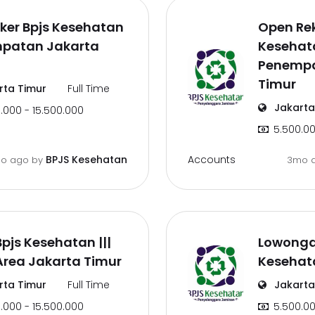
oker Bpjs Kesehatan
Open Rek
patan Jakarta
Kesehata
Penempa
Timur
ta Timur
Full Time
Jakarta
.000 - 15.500.000
5.500.00
Accounts
BPJS Kesehatan
o ago
by
3mo 
Bpjs Kesehatan |||
Lowonga
Area Jakarta Timur
Kesehat
ta Timur
Full Time
Jakarta
.000 - 15.500.000
5.500.00