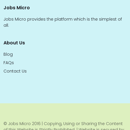
Jobs Micro
Jobs Micro provides the platform which is the simplest of
all.
About Us
Blog
FAQs
Contact Us
© Jobs Micro 2016 | Copying, Using or Sharing the Content
of this Website is Strictly Prohibited. | Website is secured by