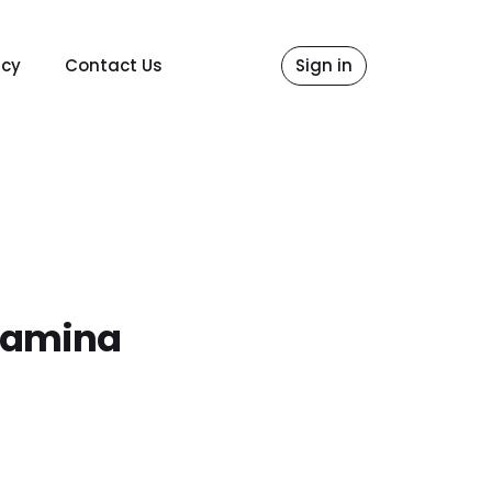
icy
Contact Us
Sign in
rtamina