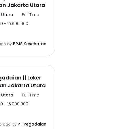
an Jakarta Utara
 Utara
Full Time
0 - 15.500.000
BPJS Kesehatan
ago
by
gadaian || Loker
an Jakarta Utara
 Utara
Full Time
0 - 15.000.000
PT Pegadaian
o ago
by