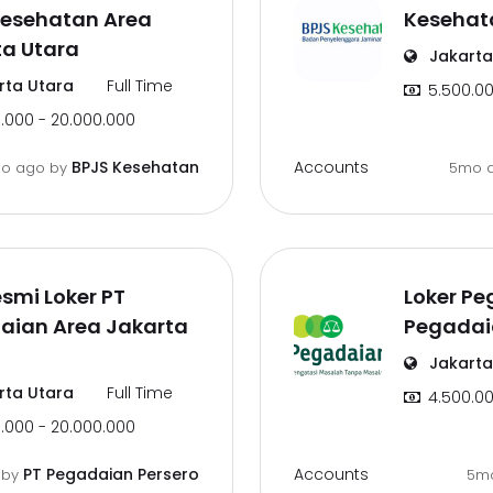
Kesehatan Area
Kesehat
ta Utara
Jakarta
rta Utara
Full Time
5.500.00
.000 - 20.000.000
Accounts
BPJS Kesehatan
o ago
by
5mo 
esmi Loker PT
Loker Pe
aian Area Jakarta
Pegadai
Jakarta
rta Utara
Full Time
4.500.00
.000 - 20.000.000
Accounts
PT Pegadaian Persero
o
by
5m