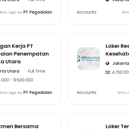
Accounts
PT Pegadaian
4mo ago
by
4m
gan Kerja PT
Loker Re
aian Penempatan
Kesehat
ta Utara
Jakarta
rta Utara
Full Time
4.700.00
.000 - 9.500.000
Accounts
PT Pegadaian
5mo ago
by
5mo 
itmen Bersama
Loker Te