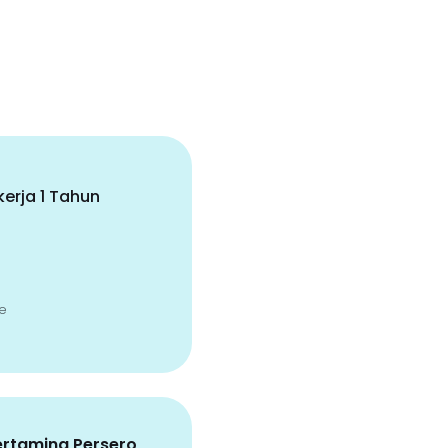
erja 1 Tahun
e
ertamina Persero