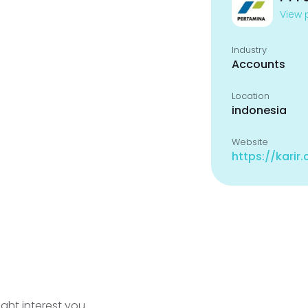
View p
Industry
Accounts
Location
indonesia
Website
https://karir
ight interest you