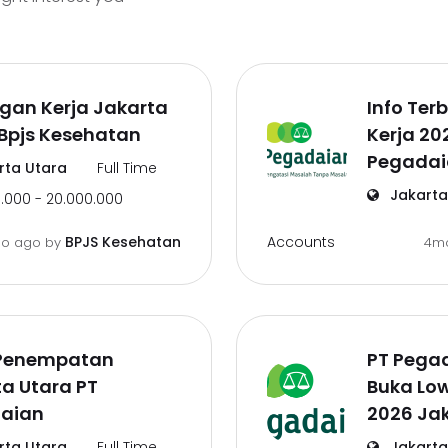
gan Kerja Jakarta
Info Te
Bpjs Kesehatan
Kerja 20
Pegadai
rta Utara
Full Time
Jakarta
.000 - 20.000.000
Accounts
BPJS Kesehatan
o ago
by
4m
 Penempatan
PT Pega
a Utara PT
Buka Lo
aian
2026 Jak
rta Utara
Full Time
Jakarta