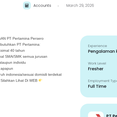
Accounts
March 29, 2026
 PT Pertamina Persero
butuhkan PT Pertamina:
Experience
ksimal 40 tahun
Pengalaman k
imal SMA/SMK semua jurusan
ataupun individu
Work Level
Fresher
i apapun
uh indonesia/sesuai domisili terdekat
Silahkan Lihat Di WEB
Employment Typ
Full Time
PT P