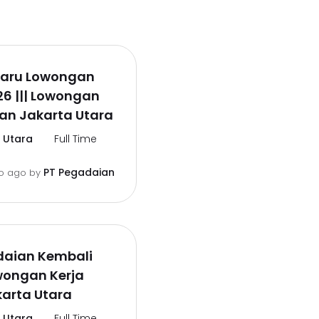
rbaru Lowongan
26 ||| Lowongan
an Jakarta Utara
 Utara
Full Time
PT Pegadaian
o ago
by
daian Kembali
wongan Kerja
arta Utara
 Utara
Full Time