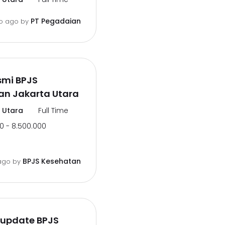
PT Pegadaian
o ago
by
smi BPJS
an Jakarta Utara
 Utara
Full Time
0 - 8.500.000
BPJS Kesehatan
ago
by
rupdate BPJS