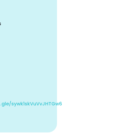
s
s.gle/sywk1skVuVvJHTGw6