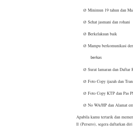
Minimun 19 tahun dan Ma
Ø
Sehat jasmani dan rohani
Ø
Berkelakuan baik
Ø
Mampu berkomunikasi den
Ø
berkas
Surat lamaran dan Daftar
Ø
Foto Copy ijazah dan Trans
Ø
Foto Copy KTP dan Pas Ph
Ø
No WA/HP dan Alamat emai
Ø
Apabila kamu tertarik dan memen
ll
(Persero), segera daftarkan diri