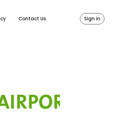
icy
Contact Us
Sign in