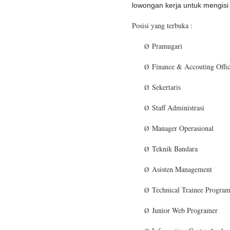
lowongan kerja untuk mengisi p
Posisi yang terbuka :
Pramugari
Ø
Finance & Accouting Offi
Ø
Sekertaris
Ø
Staff Administrasi
Ø
Manager Operasional
Ø
Teknik Bandara
Ø
Asisten Management
Ø
Technical Trainee Progra
Ø
Junior Web Programer
Ø