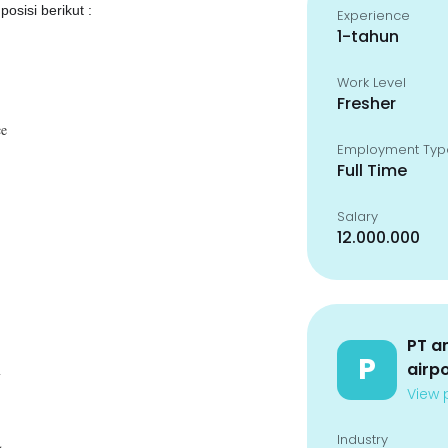
osisi berikut :
Experience
1-tahun
Work Level
Fresher
ce
Employment Typ
Full Time
Salary
12.000.000
PT a
P
airp
m
View p
Industry