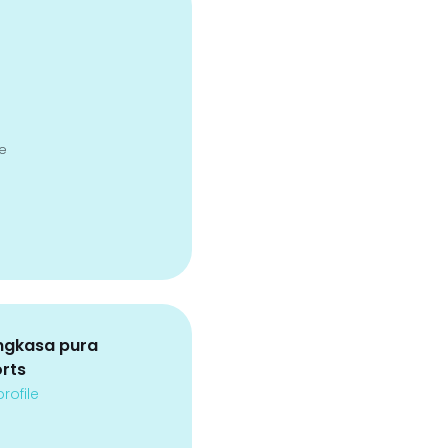
e
ngkasa pura
orts
rofile