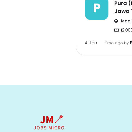
P
Pura (
Jawa 
Madi
12.00
Airline
2mo ago
by