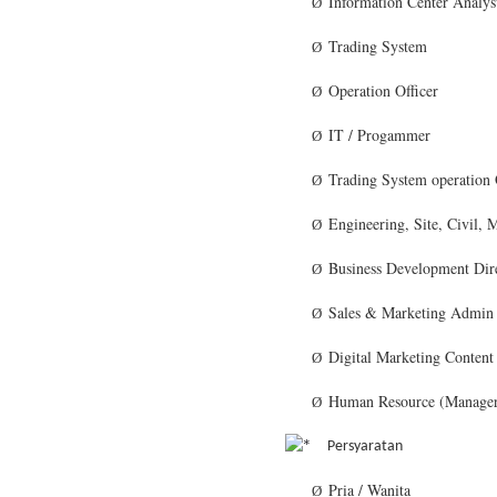
Information Center Analys
Ø
Trading System
Ø
Operation Officer
Ø
IT / Progammer
Ø
Trading System operation 
Ø
Engineering, Site, Civil, 
Ø
Business Development Dir
Ø
Sales & Marketing Admin
Ø
Digital Marketing Content 
Ø
Human Resource (Manager
Ø
Persyaratan
Pria / Wanita
Ø