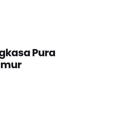
ngkasa Pura
imur