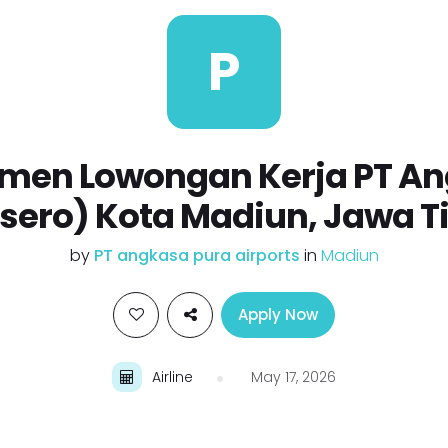
P
tmen Lowongan Kerja PT A
rsero) Kota Madiun, Jawa T
by
PT angkasa pura airports
in
Madiun
Apply Now
Airline
May 17, 2026