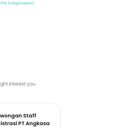
://bit.ly/angkasapura2
ight interest you
owongan Staff
istrasi PT Angkasa