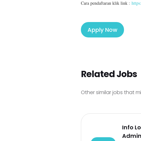
Cara pendaftaran klik link :
https
Apply Now
Related Jobs
Other similar jobs that m
Info L
Admin