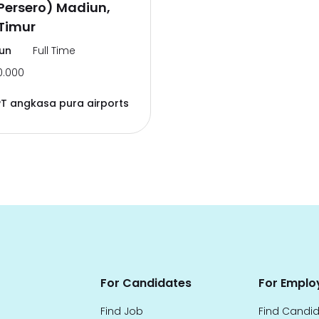
Persero) Madiun,
Timur
un
Full Time
0.000
PT angkasa pura airports
For Candidates
For Emplo
Find Job
Find Candi