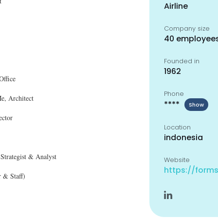
t
Airline
Company size
40 employee
Founded in
1962
Office
Phone
Me, Architect
****
Show
ector
Location
indonesia
Strategist & Analyst
Website
https://form
 & Staff)